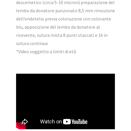
descemetico (circa 5-10 micron) preparazione del
lembo da donatore punzonato 8,5 mm rimozione
dell’endotelio previa colorazione con colorante
blu, apposizione del lembo da donatore al
ricevente, sutura mista 8 punti staccati e 16 in
sutura continua
*Video soggetto a limiti di età