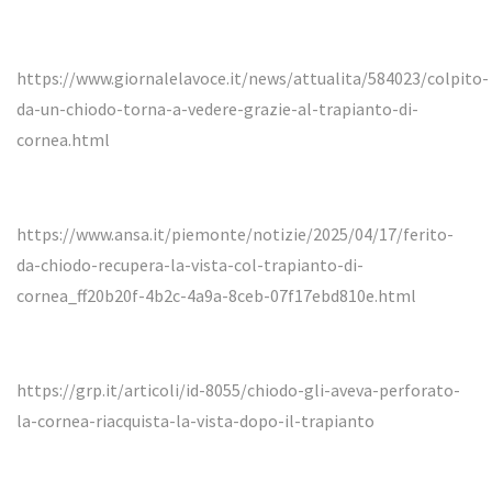
https://www.giornalelavoce.it/news/attualita/584023/colpito-
da-un-chiodo-torna-a-vedere-grazie-al-trapianto-di-
cornea.html
https://www.ansa.it/piemonte/notizie/2025/04/17/ferito-
da-chiodo-recupera-la-vista-col-trapianto-di-
cornea_ff20b20f-4b2c-4a9a-8ceb-07f17ebd810e.html
https://grp.it/articoli/id-8055/chiodo-gli-aveva-perforato-
la-cornea-riacquista-la-vista-dopo-il-trapianto