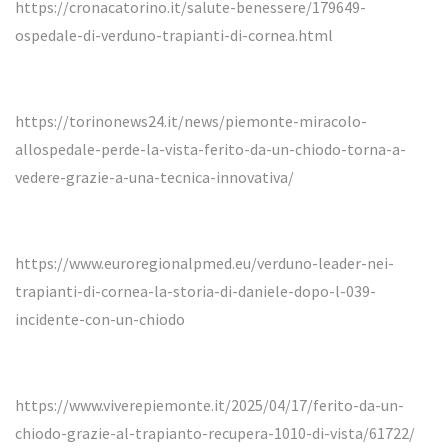
https://cronacatorino.it/salute-benessere/179649-
ospedale-di-verduno-trapianti-di-cornea.html
https://torinonews24.it/news/piemonte-miracolo-
allospedale-perde-la-vista-ferito-da-un-chiodo-torna-a-
vedere-grazie-a-una-tecnica-innovativa/
https://www.euroregionalpmed.eu/verduno-leader-nei-
trapianti-di-cornea-la-storia-di-daniele-dopo-l-039-
incidente-con-un-chiodo
https://www.viverepiemonte.it/2025/04/17/ferito-da-un-
chiodo-grazie-al-trapianto-recupera-1010-di-vista/61722/