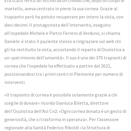
Era stato ferito all’occhio da un chiodo che, dopo un colpo di
martello, aveva centrato in pieno la sua cornea. Grazie al
trapianto però ha potuto recuperare per intero la vista, con
dieci decimi. Il protagonista dell’intervento, eseguito
all’ospedale Michele e Pietro Ferrero di Verduno, si chiama
Daniele: è stato il paziente stesso a ringraziare sul web chi
gli ha restituito la vista, accostando il reparto di Oculistica a
un «patrimonio dell’umanità». Il suo è uno dei 370 trapianti di
cornea che l’ospedale ha effettuato a partire dal 2021,
posizionandosi tra i primi centri in Piemonte per numero di
interventi.
«Il trapianto di cornea è possibile solamente grazie a chi
sceglie di donare» ricorda Gianluca Biletta, direttore
dell’Oculistica dell’Asl Cn2: «Ogni cornea donata è un gesto di
generosità, che si trasforma in speranza». Per l’assessore
regionale alla Sanità Federico Riboldi «la Struttura di