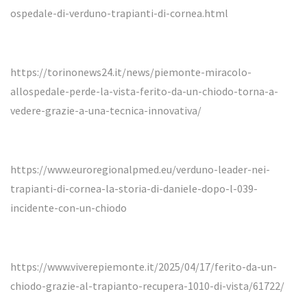
ospedale-di-verduno-trapianti-di-cornea.html
https://torinonews24.it/news/piemonte-miracolo-
allospedale-perde-la-vista-ferito-da-un-chiodo-torna-a-
vedere-grazie-a-una-tecnica-innovativa/
https://www.euroregionalpmed.eu/verduno-leader-nei-
trapianti-di-cornea-la-storia-di-daniele-dopo-l-039-
incidente-con-un-chiodo
https://www.viverepiemonte.it/2025/04/17/ferito-da-un-
chiodo-grazie-al-trapianto-recupera-1010-di-vista/61722/