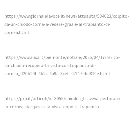
https://www.giornalelavoce.it/news/attualita/584023/colpito-
da-un-chiodo-torna-a-vedere-grazie-al-trapianto-di-
cornea.html
https://www.ansa.it/piemonte/notizie/2025/04/17/ferito-
da-chiodo-recupera-la-vista-col-trapianto-di-
cornea_ff20b20f-4b2c-4a9a-8ceb-07f17ebd810e.html
https://grp.it/articoli/id-8055/chiodo-gli-aveva-perforato-
la-cornea-riacquista-la-vista-dopo-il-trapianto